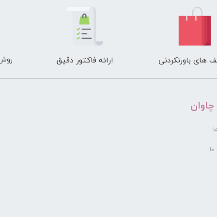
روش 
 های باورنکردنی
ارائه فاکتور دقیق
 چاوان
ا
ما