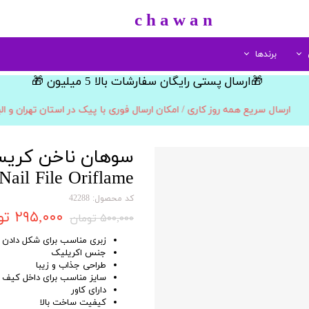
​c h a w a n
برندها
​🎁ارسال پستی رایگان سفارشات بالا 5 میلیون 🎁​​​​​​​
لب
نوع
الارو
مراقبت بدن
مو
سینره
مراقبت پا
اسپری خوشبو کننده
پرفیوم
رژ لب جامد
بهداشتی بانوان
زنانه
کرم پا
رنگ مو
ارسال سریع همه روز کاری / امکان ارسال فوری با پیک در استان تهران و ال
ادوپرفیوم
شامپو بدن
رژ لب مایع
مردانه
ابزار مراقبت پا
اسپری و موس مو
مداد لب
ادوتویلت
صابون شستشو
مردانه/زنانه
حالت دهنده مو
ادوکلن
لوسیون بدن
بالم و نرم کننده لب
اکسیدان
کودک و نوجوان
 Nail File Oriflame
کد محصول: 42288
۲۹۵,۰۰۰ تومان
۵۰۰,۰۰۰ تومان
زبری مناسب برای شکل دادن ب
جنس اکریلیک
طراحی جذاب و زیبا
سایز مناسب برای داخل کیف
دارای کاور
کیفیت ساخت بالا