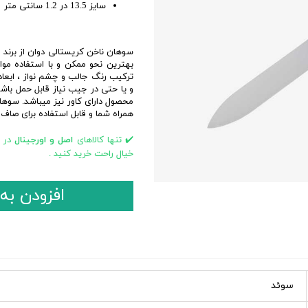
سایز 13.5 در 1.2 سانتی متر
ابزار و تجهیزات اصلاح
بهداشت جنسی
افتر شیو
تیغ و یدک اصلاح
سوهان ناخن کریستالی دوان از برند 
بهترین نحو ممکن و با استفاده موا
ژل و فوم اصلاح
ترکیب رنگ جالب و چشم نواز ، ابعا
مراقبت بعد از مو زدایی
و یا حتی در جیب نیاز قابل حمل باش
محصول دارای کاور نیز میباشد. سوها
اسپری و نوار موبر
همراه شما و قابل استفاده برای صاف
کرم و پودر موبر
✔️ تنها کالاهای
اصل و اورجینال
در
خیال راحت خرید کنید .
افزودن به
سوئد