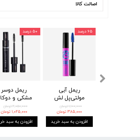
اصالت کالا
۶۵ درصد
۵۰ درصد
آینه جیبی
ریمل آبی
ریمل دوسر
رایشی طلایی
مولتی‌پل لش
مشکی و دوکار
اوریفلیم
آنکالر اوریفلیم
دوان اوریفلیم
۱,۷۰۰,۰۰۰ تومان
۱,۱۰۰,۰۰۰ تومان
۲,۰۵۰,۰۰۰ تومان
۹۸۶,۰۰۰ تومان
۳۸۵,۰۰۰ تومان
۱,۰۲۵,۰۰۰ تومان
THE ONE
Oriflame
ORIFLAME
Double Effect
OnColour
Golden Mirro
زودن به سبد خرید
افزودن به سبد خرید
افزودن به سبد خر
oriflame
Multiple Lash
Mascara