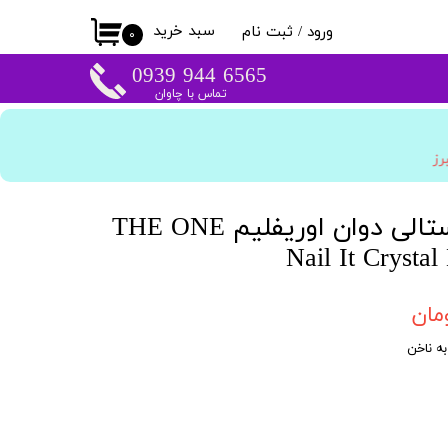
سبد خرید
ورود
/
ثبت نام
۰
حساب کاربری من
​​6565 944 0939
تماس با چاوان
تغییر گذر واژه
سفارشات
برز
خروج از حساب
کاربری
سوهان ناخن کریستالی دوان اوریفلیم THE ONE
Nail It Crystal
ه ناخن