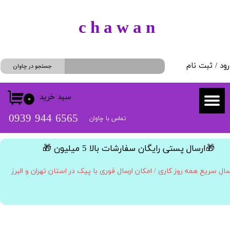
حساب کاربری من
​c h a w a n
تغییر گذر واژه
رود
/
ثبت نام
سفارشات
جستجو در چاوان
خروج از حساب کاربری
سبد خرید
۰
​​6565 944 0939
تماس با چاوان
​🎁ارسال پستی رایگان سفارشات بالا 5 میلیون 🎁​​​​​​​
سال سریع همه روز کاری / امکان ارسال فوری با پیک در استان تهران و البرز