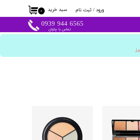
سبد خرید
ورود
/
ثبت نام
۰
حساب کاربری من
​​6565 944 0939
تماس با چاوان
تغییر گذر واژه
سفارشات
برز
خروج از حساب
کاربری