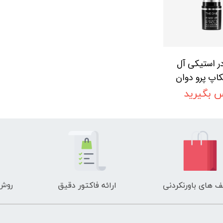
در استیکی آل
کاپ پرو دوان
اوریفلیم oriflame
 بگیرید
THE ONE M
Pro All Cove
Foundat
روش 
 های باورنکردنی
ارائه فاکتور دقیق