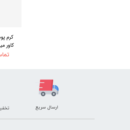
کرم پو
کاور می
تماس
ake-up
r Stick
ion
ارسال سریع
تخفیف