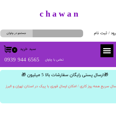
حساب کاربری من
​c h a w a n
تغییر گذر واژه
رود
/
ثبت نام
سفارشات
جستجو در چاوان
خروج از حساب کاربری
سبد خرید
۰
​​6565 944 0939
تماس با چاوان
​🎁ارسال پستی رایگان سفارشات بالا 5 میلیون 🎁​​​​​​​
سال سریع همه روز کاری / امکان ارسال فوری با پیک در استان تهران و البرز