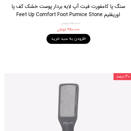
سنگ پا کامفورت فیت آپ لایه بردار پوست خشک کف پا
اوریفلیم Feet Up Comfort Foot Pumice Stone
Oriflame
۷۵۰,۰۰۰ تومان
۴۵۰,۰۰۰ تومان
افزودن به سبد خرید
۳۰ درصد