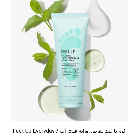
کرم پا ضد تعریق روزانه فیت آپ Feet Up Everyday /