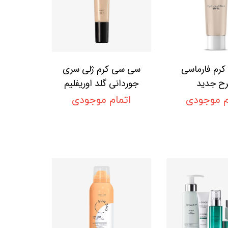
کرم فارماسی
سی سی کرم ژلی سری
ح جدید
جوردانی گلد اوریفلیم
با SPF 25 Oriflame
م موجودی
اتمام موجودی
Giordani Gold
Radiant Gel CC
SPF 25