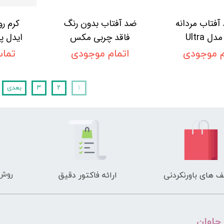
آفتاب مردانه
ضد آفتاب بدون رنگ
کرم رو
مای مدل Ultra
فاقد چربی مکس
ایدل پ
Guar
پروتکت نئودرم
م موجودی
اتمام موجودی
تماس
Ideal
n Day
۱
۲
۳
بعدی
F 30
me
روش 
 های باورنکردنی
ارائه فاکتور دقیق
 چاوان