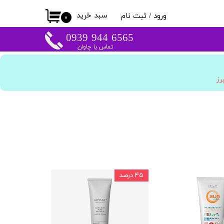
سبد خرید
ورود
/
ثبت نام
۰
حساب کاربری من
​​6565 944 0939
تماس با چاوان
تغییر گذر واژه
سفارشات
برز
خروج از حساب
کاربری
۴۵ درصد