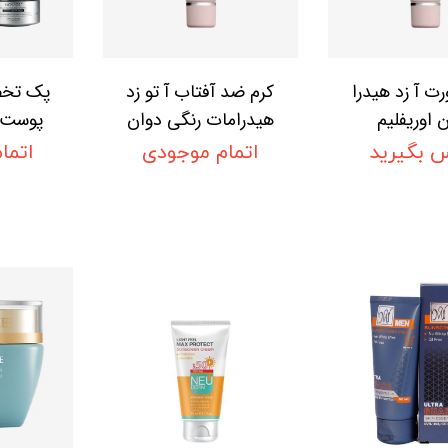
ت آ زد هیدرا
کرم ضد آفتاب آ تو زد
پک تخص
 اوریفلیم
هیدرامات رنگی دوان
پوست ا
Oriflame T
اوریفلیم THE ONE
چروک و
 بگیرید
اتمام موجودی
اتما
A-Z Cream
A-Z Cream Hydra
پوست 
Matte SPF 30
SPF 3
-SETS
Oriflame
inkle
h