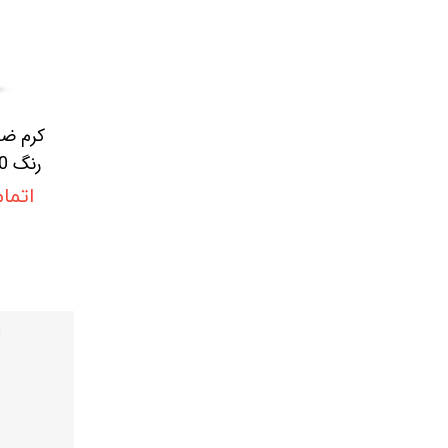
کرم ضد
رنگ SPF60 سینره
اتما