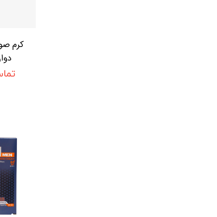
کرم صور
دوان
HE ONE
تماس
 Hydra
0