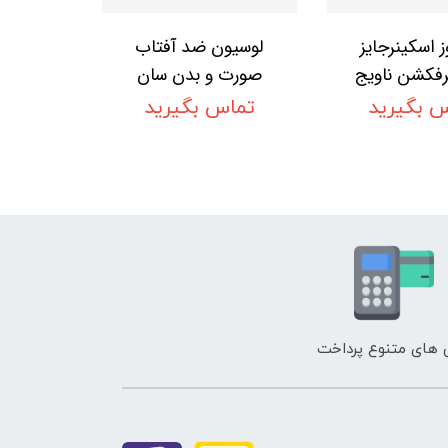
ز اسکینرجایز
لوسیون ضد آفتاب
رفکشن ناویج
صورت و بدن سان
اوریفلیم NOVAGE
360 اوریفلیم SUN
 بگیرید
تماس بگیرید
360 Lotion Body +
Skinergise 
Face SPF 30 High
Perfectio
Oriflame
Cream SP
Orifla
های متنوع پرداخت