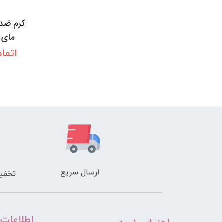
کرم ضد 
d
اتما
ارسال سریع
تخفیف
​اطلاعات