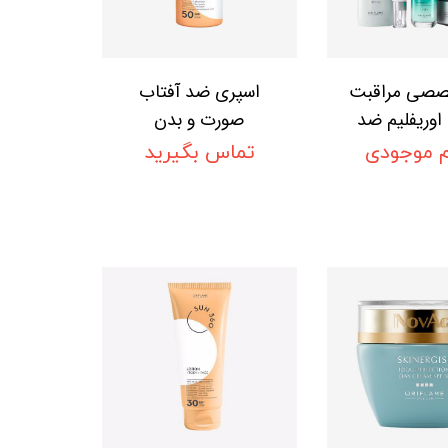
صی مراقبت
اسپری ضد آفتاب
وریفلیم ضد
صورت و بدن
 صاف کننده
SUN360 اوریفلیم
م موجودی
تماس بگیرید
سری نوایج
SUN 360 Dry Mist
پلاس Oriflame
Body + Face SPF
50 High Oriflame
SKİN-CARE
Novage+ Wr
Smoot