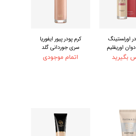
در اورلستینگ
کرم پودر پیور ایفوریا
وان اوریفلیم
سری جوردانی گلد
Oriflame T
اوریفلیم (بدون کارتن
 بگیرید
اتمام موجودی
) Oriflame
Everlastin
Oriflame Giordani
Foundation 
Gold Pure Úforia
Foundation