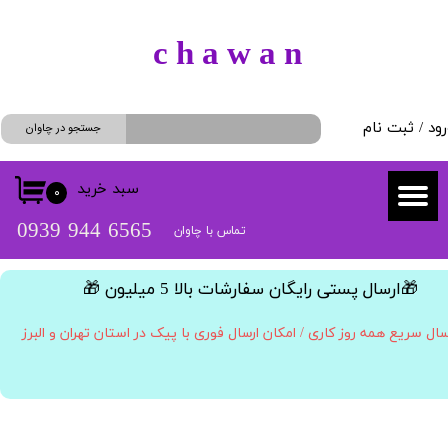
حساب کاربری من
​c h a w a n
تغییر گذر واژه
رود
/
ثبت نام
سفارشات
جستجو در چاوان
خروج از حساب کاربری
سبد خرید
۰
​​6565 944 0939
تماس با چاوان
​🎁ارسال پستی رایگان سفارشات بالا 5 میلیون 🎁​​​​​​​
سال سریع همه روز کاری / امکان ارسال فوری با پیک در استان تهران و البرز