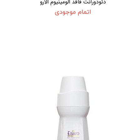
دئودورانت فاقد آلومینیوم الارو
اتمام موجودی