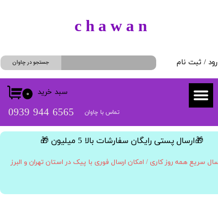
حساب کاربری من
​c h a w a n
تغییر گذر واژه
رود
/
ثبت نام
سفارشات
جستجو در چاوان
خروج از حساب کاربری
سبد خرید
۰
​​6565 944 0939
تماس با چاوان
​🎁ارسال پستی رایگان سفارشات بالا 5 میلیون 🎁​​​​​​​
سال سریع همه روز کاری / امکان ارسال فوری با پیک در استان تهران و البرز