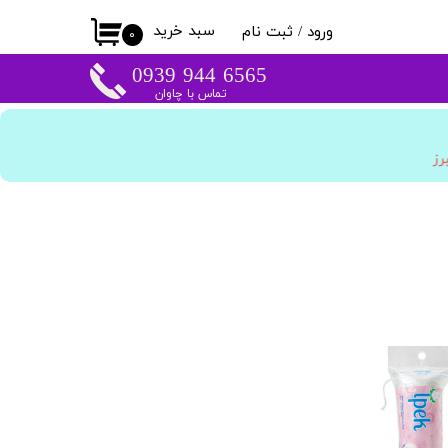
سبد خرید
ورود
/
ثبت نام
۰
حساب کاربری من
​​6565 944 0939
تماس با چاوان
تغییر گذر واژه
سفارشات
برز
خروج از حساب
کاربری