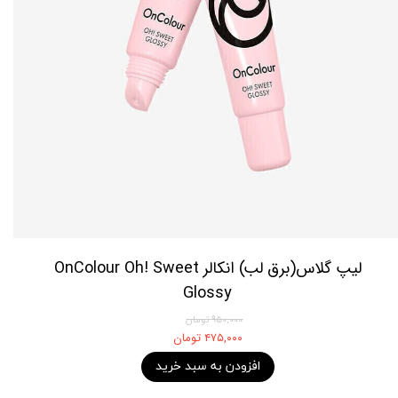
لیپ گلاس(برق لب) انکالر OnColour Oh! Sweet
Glossy
۹۵۰,۰۰۰ تومان
۴۷۵,۰۰۰ تومان
افزودن به سبد خرید