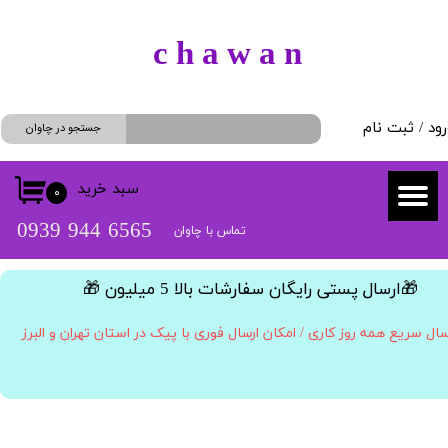
حساب کاربری من
​c h a w a n
تغییر گذر واژه
رود
/
ثبت نام
سفارشات
جستجو در چاوان
خروج از حساب کاربری
سبد خرید
۰
​​6565 944 0939
تماس با چاوان
​🎁ارسال پستی رایگان سفارشات بالا 5 میلیون 🎁​​​​​​​
سال سریع همه روز کاری / امکان ارسال فوری با پیک در استان تهران و البرز