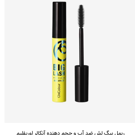
ریمل بیگ لش ضد آب و حجم دهنده آنکالر اوریفلیم