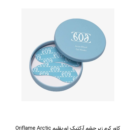
کاور کرم زیر چشم آرکتیک اوریفلیم Oriflame Arctic