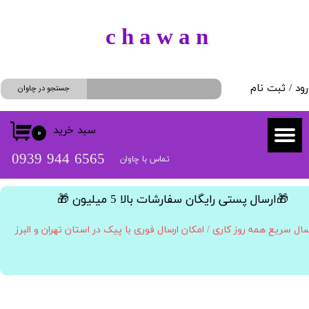
حساب کاربری من
​c h a w a n
تغییر گذر واژه
رود
/
ثبت نام
سفارشات
جستجو در چاوان
خروج از حساب کاربری
سبد خرید
۰
​​6565 944 0939
تماس با چاوان
​🎁ارسال پستی رایگان سفارشات بالا 5 میلیون 🎁​​​​​​​
سال سریع همه روز کاری / امکان ارسال فوری با پیک در استان تهران و البرز