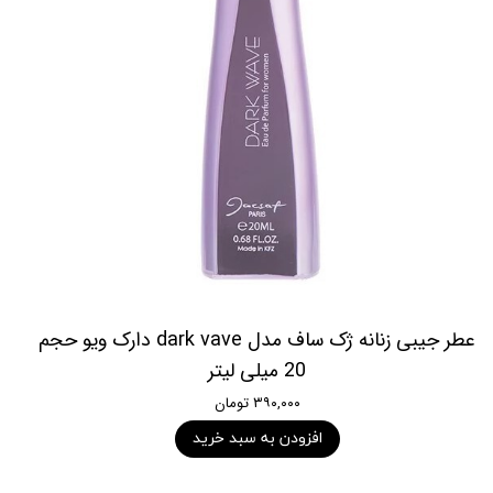
عطر جیبی زنانه ژک ساف مدل dark vave دارک ویو حجم
20 میلی لیتر
۳۹۰,۰۰۰ تومان
افزودن به سبد خرید