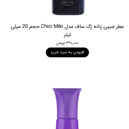
عطر جیبی زنانه ژک ساف مدل Chici Miki حجم 20 میلی
لیتر
۳۹۰,۰۰۰ تومان
افزودن به سبد خرید