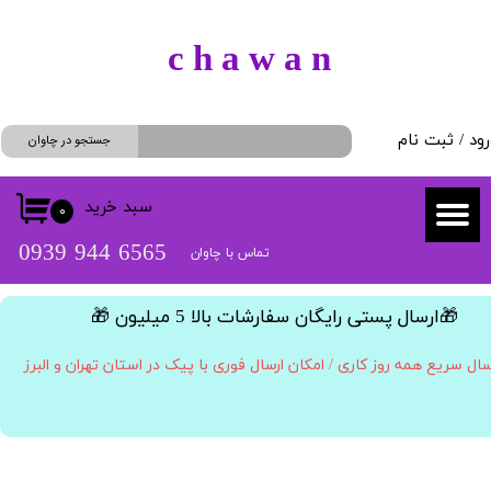
حساب کاربری من
​c h a w a n
تغییر گذر واژه
رود
/
ثبت نام
سفارشات
جستجو در چاوان
خروج از حساب کاربری
سبد خرید
۰
​​6565 944 0939
تماس با چاوان
​🎁ارسال پستی رایگان سفارشات بالا 5 میلیون 🎁​​​​​​​
سال سریع همه روز کاری / امکان ارسال فوری با پیک در استان تهران و البرز