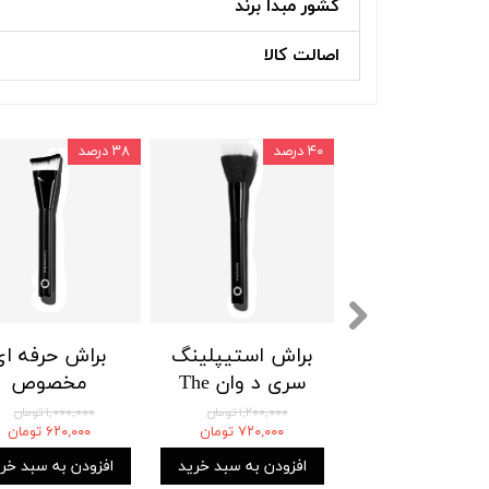
کشور مبدا برند
اصالت کالا
۴۰ درصد
۳۸ درصد
براش ۳ در ۱ ابرو
براش استیپلینگ
براش حرفه ای
3in-1 Foldable
سری د وان The
مخصوص
Brush
One Stippling
کانتورینگ دوا
۹۹۰,۰۰۰ تومان
۱,۲۰۰,۰۰۰ تومان
۱,۰۰۰,۰۰۰ تومان
۴۹۵,۰۰۰ تومان
۷۲۰,۰۰۰ تومان
۶۲۰,۰۰۰ تومان
Brush
اوریفلیم
Oriflame The
زودن به سبد خرید
افزودن به سبد خرید
افزودن به سبد خر