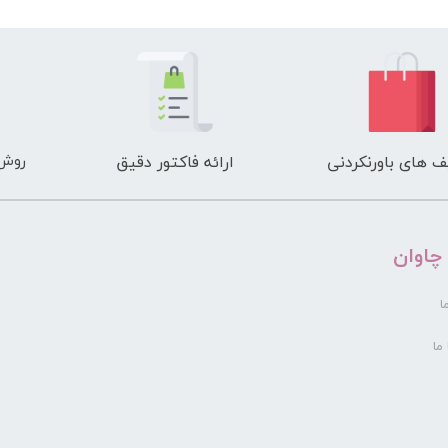
Oriflame PURE
O
SKIN Advanced
Blackhead
Remover
Tweezer
روش 
 های باورنکردنی
ارائه فاکتور دقیق
 چاوان
ا
ما