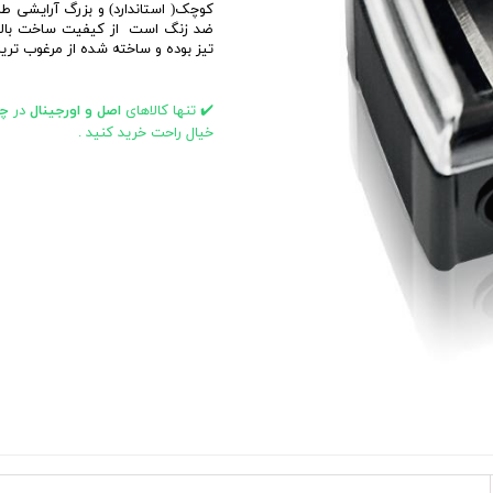
کوچک( استاندارد) و بزرگ آرایشی طر
ابزار و تجهیزات اصلاح
بهداشت جنسی
ضد زنگ است از کیفیت ساخت بالایی
افتر شیو
تيز بوده و ساخته شده از مرغوب تر
تیغ و یدک اصلاح
ژل و فوم اصلاح
✔️ تنها کالاهای
اصل و اورجینال
در
چا
خیال راحت خرید کنید .
مراقبت بعد از مو زدایی
اسپری و نوار موبر
کرم و پودر موبر