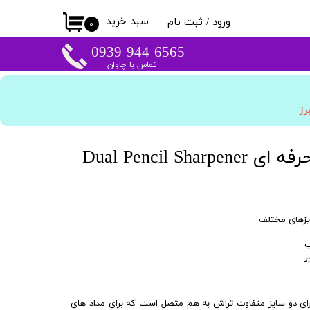
سبد خرید
ورود
/
ثبت نام
۰
حساب کاربری من
​​6565 944 0939
تماس با چاوان
تغییر گذر واژه
سفارشات
برز
خروج از حساب
کاربری
Dual Pencil Sh
ایزهای مختلف
ب
ز
دارای دو سایز متفاوت تراش به هم متصل است که برای مداد های