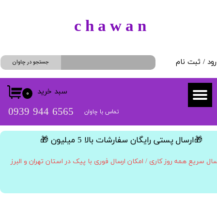
حساب کاربری من
​c h a w a n
تغییر گذر واژه
رود
/
ثبت نام
سفارشات
جستجو در چاوان
خروج از حساب کاربری
سبد خرید
۰
​​6565 944 0939
تماس با چاوان
​🎁ارسال پستی رایگان سفارشات بالا 5 میلیون 🎁​​​​​​​
سال سریع همه روز کاری / امکان ارسال فوری با پیک در استان تهران و البرز