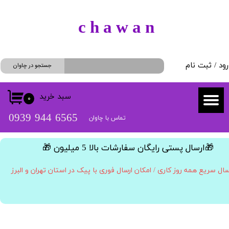
حساب کاربری من
​c h a w a n
تغییر گذر واژه
رود
/
ثبت نام
سفارشات
جستجو در چاوان
خروج از حساب کاربری
سبد خرید
۰
​​6565 944 0939
تماس با چاوان
​🎁ارسال پستی رایگان سفارشات بالا 5 میلیون 🎁​​​​​​​
سال سریع همه روز کاری / امکان ارسال فوری با پیک در استان تهران و البرز