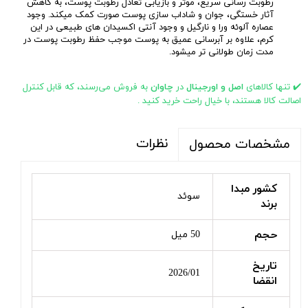
رطوبت رسانی سریع، موثر و بازیابی تعادل رطوبت پوست، به کاهش
آثار خستگی، جوان و شاداب سازی پوست صورت کمک میکند. وجود
عصاره آلوئه ورا و نارگیل و وجود آنتی اکسیدان های طبیعی در این
کرم، علاوه بر آبرسانی عمیق به پوست موجب حفظ رطوبت پوست در
مدت زمان طولانی تر میشود.
✔️ تنها کالاهای
اصل و اورجینال
در
چاوان
به فروش می‌رسند، که قابل کنترل
اصالت کالا هستند، با خیال راحت خرید کنید .
نظرات
مشخصات محصول
کشور مبدا
سوئد
برند
حجم
50 میل
تاریخ
2026/01
انقضا