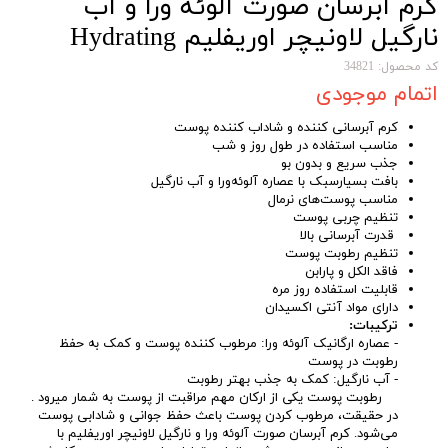
کرم آبرسان صورت آلوئه ورا و آب
نارگیل لاونیچر اوریفلیم Hydrating
Face Cream with Organic Aloe Vera
کد محصول: 34821
اتمام موجودی
& Coconut Oriflame
کرم آبرسانی کننده و شاداب کننده پوست
مناسب استفاده در طول روز و شب
جذب سریع و بدون بو
بافت بسیارسبک با عصاره آلوئه‌ورا و آب نارگیل
مناسب پوست‌های نرمال
تنظیم چربی پوست
قدرت آبرسانی بالا
تنظیم رطوبت پوست
فاقد الکل و پارابن
قابلیت استفاده روز مره
دارای مواد آنتی اکسیدان
ترکیبات:
- عصاره ارگانیک آلوئه ورا: مرطوب کننده پوست و کمک به حفظ
رطوبت در پوست
- آب نارگیل: کمک به جذب بهتر رطوبت
رطوبت پوست یکی از ارکان مهم مراقبت از پوست به شمار میرود .
در حقیقت، مرطوب کردن پوست باعث حفظ جوانی و شادابی پوست
می‌شود. کرم آبرسان صورت آلوئه ورا و نارگیل لاونیچر اوریفلیم با