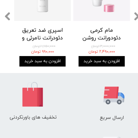
مام کرمی
اسپری ضد تعریق
دئودورانت روشن
دئودرانت نامرئی و
کننده و ضد تعریق
شاداب کننده 48
۳,۰۰۰,۰۰۰ تومان
۱,۶۵۰,۰۰۰ تومان
۲,۴۹۰,۰۰۰ تومان
۹۹۰,۰۰۰ تومان
اکتیول اوریفلیم
ساعته اکتیول
ACTIVELLE Fresh
ACTIVELLE Even
افزودن به سبد خرید
افزودن به سبد خرید
Anti-perspirant
Tone anti-perspirant
Deodorant Spray
deodorant cream
Oriflame
تخفیف های باورنکردنی
ارسال سریع