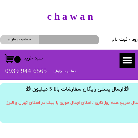
حساب کاربری من
​c h a w a n
تغییر گذر واژه
رود
/
ثبت نام
سفارشات
جستجو در چاوان
خروج از حساب کاربری
سبد خرید
۰
​​6565 944 0939
تماس با چاوان
​🎁ارسال پستی رایگان سفارشات بالا 5 میلیون 🎁​​​​​​​
سال سریع همه روز کاری / امکان ارسال فوری با پیک در استان تهران و البرز