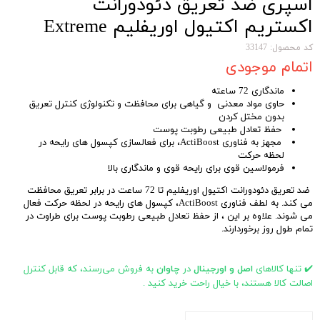
اسپری ضد تعریق دئودورانت
اکستریم اکتیول اوریفلیم Extreme
Anti-perspirant Deodorant Spray
کد محصول: 33147
اتمام موجودی
Oriflame
ماندگاری 72 ساعته
حاوی مواد معدنی و گیاهی برای محافظت و تکنولوژی کنترل تعریق
بدون مختل کردن
حفظ تعادل طبیعی رطوبت پوست
مجهز به فناوری ActiBoost، برای فعالسازی کپسول های رایحه در
لحظه حرکت
فرمولاسین قوی برای رایحه قوی و ماندگاری بالا
ضد تعریق دئودورانت اکتیول اوریفلیم تا 72 ساعت در برابر تعریق محافظت
می کند. به لطف فناوری ActiBoost، کپسول های رایحه در لحظه حرکت فعال
می شوند. علاوه بر این ، از حفظ تعادل طبیعی رطوبت پوست برای طراوت در
تمام طول روز برخوردارند.
✔️ تنها کالاهای
اصل و اورجینال
در
چاوان
به فروش می‌رسند، که قابل کنترل
اصالت کالا هستند، با خیال راحت خرید کنید .