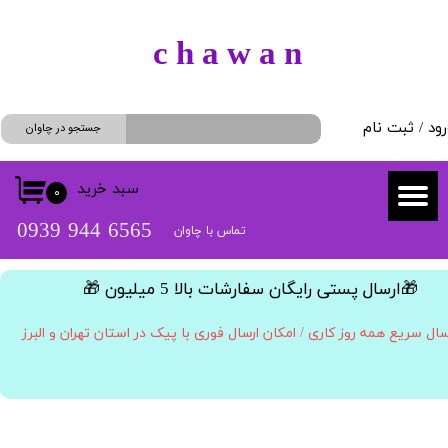
حساب کاربری من
​c h a w a n
تغییر گذر واژه
رود
/
ثبت نام
سفارشات
جستجو در چاوان
خروج از حساب کاربری
سبد خرید
۰
​​6565 944 0939
تماس با چاوان
​🎁ارسال پستی رایگان سفارشات بالا 5 میلیون 🎁​​​​​​​
سال سریع همه روز کاری / امکان ارسال فوری با پیک در استان تهران و البرز