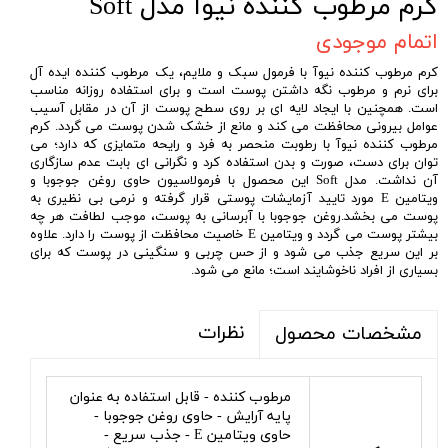
کرم مرطوب کننده نیوآ مدل Soft
اتمام موجودی
کرم مرطوب کننده نیوآ با فرمول سبک و ملایم، یک مرطوب کننده ایده آل
برای نرم و مرطوب نگه داشتن پوست است و برای استفاده روزانه مناسب
است. همچنین با ایجاد لایه ای بر روی سطح پوست از آن در مقابل آسیب
عوامل بیرونی محافظت می کند و مانع از خشک شدن پوست می گردد. کرم
مرطوب کننده نیوآ با رطوبت منحصر به فرد و رایحه متمایزی که دارد؛ می
توان برای دست، صورت و بدن استفاده کرد و نگرانی ای بابت عدم سازگاری
آن نداشت. مدل Soft این محصول با فرمولاسیون حاوی روغن جوجوبا و
ویتامین E مورد تایید آزمایشات پوستی قرار گرفته و نرمی بی نظیری به
پوست می بخشد.روغن جوجوبا با آبرسانی به پوست، موجب لطافت هر چه
بیشتر پوست می گردد و ویتامین E خاصیت محافظت از پوست را دارد. علاوه
بر این سریع جذب می شود و از حس چربی و سنگینی در پوست که برای
بسیاری از افراد ناخوشایند است؛ مانع می شود.
نظرات
مشخصات محصول
مرطوب کننده - قابل استفاده به عنوان
پایه آرایش - حاوی روغن جوجوبا -
حاوی ویتامین E - جذب سریع -