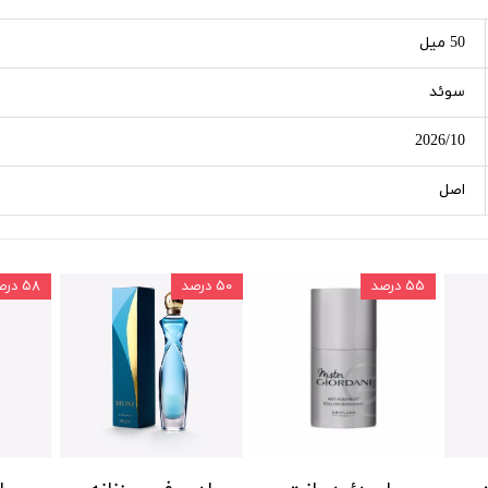
50 میل
سوئد
2026/10
اصل
۵۵ درصد
۵۰ درصد
۵۸ درصد