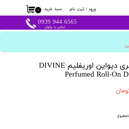
سبد خرید
ورود
/
ثبت نام
۰
حساب کاربری من
​​6565 944 0939
تماس با چاوان
تغییر گذر واژه
سفارشات
برز
خروج از حساب
کاربری
مام دئودورانت عطری دیواین اوریفلیم DIVINE
Perfumed Roll-On D
امطبوع