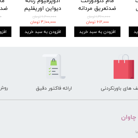
ت
مام دئودورانت
ادوپرفیوم زنانه
ضدتعریق مردانه
دیواین اوریفلیم
ضد 
با رایحه عطر
Divine Eau De
کن
۱,۳۶۰,۰۰۰ تومان
۶,۲۰۰,۰۰۰ تومان
۰۰
۶۱۲,۰۰۰ تومان
۳,۱۰۰,۰۰۰ تومان
میستر جوردانی
Parfum Oriflame
اوریفلیم
LE
ید
افزودن به سبد خرید
افزودن به سبد خرید
افزو
ti-
Oriflame Mister
ll-
Giordani Anti-
e
perspirant Roll-
On Deodorant
روش 
 های باورنکردنی
ارائه فاکتور دقیق
 چاوان
ا