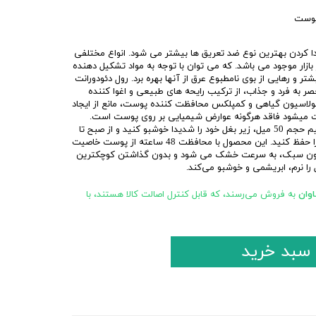
پوست
ا کردن بهترین نوع ضد تعریق ها بیشتر می شود. انواع مختلفی
بازار موجود می باشد. که می توان با توجه به مواد تشکیل دهنده
 و رهایی از بوی نامطبوع عرق از آنها بهره برد. رول دئودورانت
نحصر به فرد و جذاب، از ترکیب رایحه های طبیعی و اغوا کننده
ولاسیون گیاهی و کمپلکس محافظت کننده پوست، مانع از ایجاد
با مام دودورانت عطری دیواین اوریفلیم حجم 50 میل، زیر بغل خود را شدیدا خوشبو کنید و از صبح تا
شب احساس طراوت و خوشبو بودن را حفظ کنید. این محصول با محافظت 48 ساعته از پوست خاصیت
اسیون سبک، به سرعت خشک می شود و بدون گذاشتن کوچکترین
 را نرم، ابریشمی و خوشبو می‌کند.
وان
به فروش می‌رسند، که قابل کنترل اصالت کالا هستند، با
 سبد خرید