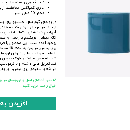
کاملا گیاهی و ضدحساسیت
ابزار و تجهیزات اصلاح
بهداشت جنسی
دارای کمپلکس محافظت از 
افتر شیو
حجم: 50 میلی لیتر
تیغ و یدک اصلاح
در روزهای گرم سال، جستجو برای پید
از ضد تعریق ها و خوشبوکننده ها در 
ژل و فوم اصلاح
آنها، جهت داشتن اعتماد به نفس بیشتر
مراقبت بعد از مو زدایی
زنانه دیواین اوریفلیم با رایحه ای م
بوجود آمده است. این محصول با فرم
اسپری و نوار موبر
بوی بد عرق در بدن به مدت 48 ساعت میشود فاقد هرگونه عوارض شیمیایی بر روی پوست است.
کرم و پودر موبر
ضد تعریق عالی داشته و با فرمول
اثر لکه یا سفیدی روی لباس، زیر بغل
✔️ تنها کالاهای
اصل و اورجینال
در
چا
خیال راحت خرید کنید .
افزودن به