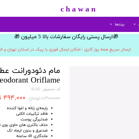
​c h a w a n
برندها
​🎁ارسال پستی رایگان سفارشات بالا 5 میلیون 🎁​​​​​​​
لب
نوع
الارو
مراقبت بدن
مو
سینره
مراقبت پا
اسپری خوشبو کننده
پرفیوم
رژ لب جامد
بهداشتی بانوان
زنانه
کرم پا
رنگ مو
ارسال سریع همه روز کاری / امکان ارسال فوری با پیک در استان تهران و ال
ادوپرفیوم
شامپو بدن
رژ لب مایع
مردانه
ابزار مراقبت پا
اسپری و موس مو
مداد لب
ادوتویلت
صابون شستشو
مردانه/زنانه
حالت دهنده مو
ادوکلن
لوسیون بدن
بالم و نرم کننده لب
اکسیدان
کودک و نوجوان
eodorant Oriflame
کد محصول: 41542
۴۹۴,۰۰۰ تومان
۱,۳۰۰,۰۰۰ تومان
رایحه‌ی زنانه و اغوا کننده
فاقد ترکیبات الکلی
ضدتیرگی پوست
حذف باکتری های حاوی بوی ن
ضدعرق و بدون ایجاد لک
ماندگاری 48 ساعته