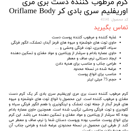
کرم مرطوب کننده دست بری مری
اوریفلیم سری بادی کر Oriflame Body
Care Berry Merry Hand Cream
کد محصول: 41141
تماس بگیرید
غذیه کننده و مرطوب کننده پوست دست
حاوی توت های خوشمزه و میوه های قرمز آبدار، تمشک، انگور فرنگی
سیاه، کلودبری، توت فرنگی وحشی و …
حاوی عصاره بادام و سرشار از ویتامین و مواد مغذی و تسکین دهنده
ایجاد دستانی نرم، صاف و معطر
طراحی جذاب و مناسب برای هدیه دادن
عرضه شده در نسخه محدود
مناسب برای انواع پوست
حجم:75 میلی لیتر
کرم مرطوب کننده دست بری مری اوریفلیم سری بادی کر یک کرم دست
مغذی و مرطوب کننده است. این محصول با انواع توت های خوشمزه و میوه
های قرمز آبدار از جمله توت تمشک و لینگونبری با طعم انگور فرنگی سیاه و
کلودبری و توت فرنگی وحشی ترکیب شده است. همچنین حاوی عصاره بادام
بوده که سرشار از ویتامین و مواد مغذی و تسکین دهنده می باشد. این کرم
برای انواع پوست مناسب بوده وپوست دستان شما را نرم، صاف و معطر می
کند. از طرفی این محصول در نسخه محدودی عرضه شده و طراحی جذاب آن
برای هدیه دادن مناسب است.