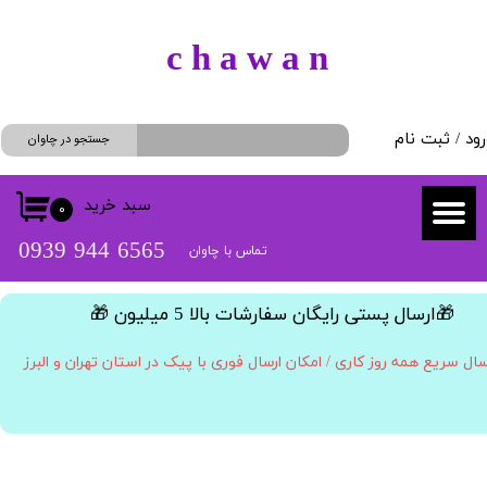
حساب کاربری من
​c h a w a n
تغییر گذر واژه
رود
/
ثبت نام
سفارشات
جستجو در چاوان
خروج از حساب کاربری
سبد خرید
۰
​​6565 944 0939
تماس با چاوان
​🎁ارسال پستی رایگان سفارشات بالا 5 میلیون 🎁​​​​​​​
سال سریع همه روز کاری / امکان ارسال فوری با پیک در استان تهران و البرز