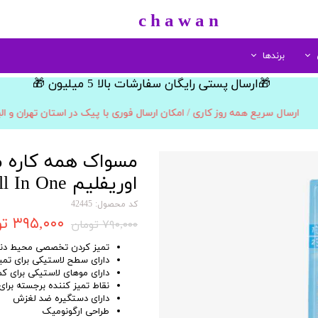
​c h a w a n
برندها
​🎁ارسال پستی رایگان سفارشات بالا 5 میلیون 🎁​​​​​​​
لب
نوع
الارو
مراقبت بدن
مو
سینره
مراقبت پا
اسپری خوشبو کننده
پرفیوم
رژ لب جامد
بهداشتی بانوان
زنانه
کرم پا
رنگ مو
ارسال سریع همه روز کاری / امکان ارسال فوری با پیک در استان تهران و ال
ادوپرفیوم
شامپو بدن
رژ لب مایع
مردانه
ابزار مراقبت پا
اسپری و موس مو
مداد لب
ادوتویلت
صابون شستشو
مردانه/زنانه
حالت دهنده مو
مسواک همه کاره م
ادوکلن
لوسیون بدن
بالم و نرم کننده لب
اکسیدان
کودک و نوجوان
اوریفلیم e
edium Toothbrush
کد محصول: 42445
۳۹۵,۰۰۰ تومان
۷۹۰,۰۰۰ تومان
تمیز کردن تخصصی محیط دند
دارای سطح لاستیکی برای تمی
دارای موهای لاستیکی برای کم
نقاط تمیز کننده برجسته برای
دارای دستگیره ضد لغزش
طراحی ارگونومیک