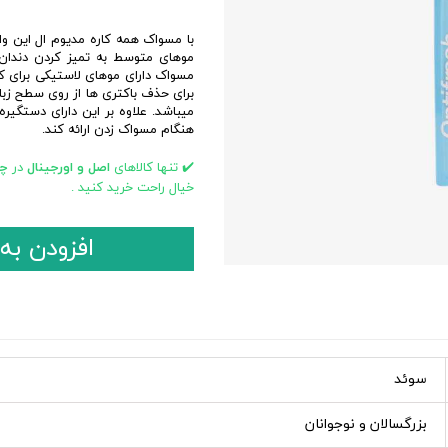
ابزار و تجهیزات اصلاح
بهداشت جنسی
با مسواک همه کاره مدیوم ال این وا
افتر شیو
موهای متوسط به تمیز کردن دندان
تیغ و یدک اصلاح
مسواک دارای موهای لاستیکی برای کم
برای حذف باکتری ها از روی سطح زبان
ژل و فوم اصلاح
میباشد. علاوه بر این دارای دستگیر
مراقبت بعد از مو زدایی
هنگام مسواک زدن ارائه کند.
اسپری و نوار موبر
✔️ تنها کالاهای
اصل و اورجینال
در
چا
کرم و پودر موبر
خیال راحت خرید کنید .
افزودن به
سوئد
بزرگسالان و نوجوانان