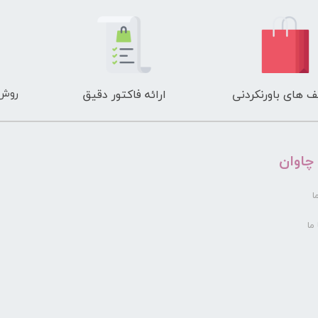
e
روش 
 های باورنکردنی
ارائه فاکتور دقیق
 چاوان
ا
ما