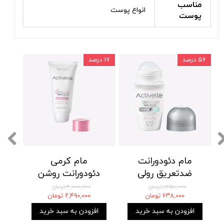
مناسب
انواع پوست
پوست
۵۶ درصد
۱۷ درصد
مام دئودورانت
مام کرمی
ضدتعریق رولی
دئودورانت روشن
اکتیول اوریفلیم
کننده و ضد تعریق
۱,۴۵۰,۰۰۰ تومان
۳,۰۰۰,۰۰۰ تومان
۶۳۸,۰۰۰ تومان
۲,۴۹۰,۰۰۰ تومان
Oriflame
اکتیول اوریفلیم
ACTIVELLE Even
ACTIVELLE
افزودن به سبد خرید
افزودن به سبد خرید
Tone anti-perspirant
Invisible Fresh anti-