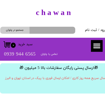
حساب کاربری من
​c h a w a n
تغییر گذر واژه
رود
/
ثبت نام
سفارشات
جستجو در چاوان
خروج از حساب کاربری
سبد خرید
۰
​​6565 944 0939
تماس با چاوان
​🎁ارسال پستی رایگان سفارشات بالا 5 میلیون 🎁​​​​​​​
سال سریع همه روز کاری / امکان ارسال فوری با پیک در استان تهران و البرز