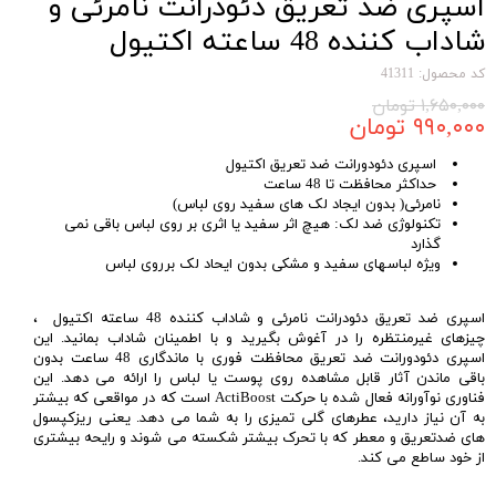
اسپری ضد تعریق دئودرانت نامرئی و
شاداب کننده 48 ساعته اکتیول
ACTIVELLE Fresh Anti-perspirant
کد محصول: 41311
Deodorant Spray
۱,۶۵۰,۰۰۰ تومان
۹۹۰,۰۰۰ تومان
اسپری دئودورانت ضد تعریق اکتیول
حداکثر محافظت تا 48 ساعت
نامرئی( بدون ایجاد لک های سفید روی لباس)
تکنولوژی ضد لک: هیچ اثر سفید یا اثری بر روی لباس باقی نمی
گذارد
ویژه لباسهای سفید و مشکی بدون ایحاد لک برروی لباس
اسپری ضد تعریق دئودرانت نامرئی و شاداب کننده 48 ساعته اکتیول ،
چیزهای غیرمنتظره را در آغوش بگیرید و با اطمینان شاداب بمانید. این
اسپری دئودورانت ضد تعریق محافظت فوری با ماندگاری 48 ساعت بدون
باقی ماندن آثار قابل مشاهده روی پوست یا لباس را ارائه می دهد. این
فناوری نوآورانه فعال شده با حرکت ActiBoost است که در مواقعی که بیشتر
به آن نیاز دارید، عطرهای گلی تمیزی را به شما می دهد. یعنی ریزکپسول
های ضدتعریق و معطر که با تحرک بیشتر شکسته می شوند و رایحه بیشتری
از خود ساطع می کند.