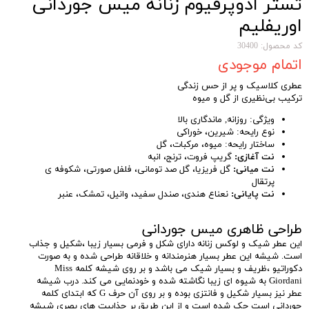
تستر ادوپرفیوم زنانه میس جوردانی
اوریفلیم
کد محصول: 30400
اتمام موجودی
عطری کلاسیک و پر از حس زندگی
ترکیب بی‌نظیری از گل و میوه
ویژگی: روزانه, ماندگاری بالا
نوع رایحه: شیرین، خوراکی
ساختار رایحه: میوه، مرکبات، گل
نت آغازی:
گریپ فروت، ترنج، انبه
نت میانی:
گل فریزیا، گل صد تومانی، فلفل صورتی، شکوفه ی
پرتقال
نت پایانی:
نعناع هندی، صندل سفید، وانیل، تمشک، عنبر
طراحی ظاهری میس جوردانی
این عطر شیک و لوکس زنانه دارای شکل و فرمی بسیار زیبا ،شکیل و جذاب
است. شیشه این عطر بسیار هنرمندانه و خلاقانه طراحی شده و به صورت
دکوراتیو ،ظریف و بسیار شیک می باشد و بر روی شیشه کلمه Miss
Giordani به شیوه ای زیبا نگاشته شده و خودنمایی می کند. درب شیشه
عطر نیز بسیار شکیل و فانتزی بوده و بر روی آن حرف G که ابتدای کلمه
جوردانی است حک شده است و از این طریق بر جذابیت های بصری شیشه