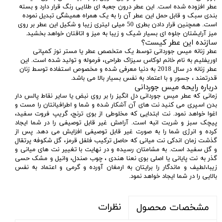
عطر افزوده شده است. این عطر درون جعبه ای طلایی رنگ قرار دارد و بسته
بندی سبک و قابل حمل این عطر آن را به یک همراه همیشگی تبدیل نموده
است. همچنین قرار دادن بطری 50 میلی لیتری زیبا و شکیل این عطر بر روی
میز آرایشتان جلوه ای بسیار شیک و زیبا به میز و اتاقتان خواهد بخشید.
سازنده این عطر کیست؟
عطر زنانه میس جوردانی توسط یک متخصص عطر یا مستر نوز کمپانی
اوریفلیم به نام خانم لوکاس سیزاک طراحی، فرموله و تولید شده است. این
عطر زنانه در سال 2018 به دنیا معرفی شده و مخصوص استفاده توسط زنان
قدرتمند ، جسور و با اعتماد به نفس بسیار بالا می باشد.
درباره رایحه میس جوردانی
زمانی که عطر میس جوردانی دل انگیز را بر روی نبض یا سایر نقاط پالس دار
بدن اسپری می کنید نت های آن آشکار شده و شما و اطرافیانتان را مست و
اغوا خواهد نمود. نت ابتدایی که مخلوطی از بوی ترنج، گریپ فروت سفید،
پیچک سبز و شربت انبه است. آرامش غیر قابل توصیفی را در شما ایجاد
کرده و انرژی شما را به صورت غیر قابل توصیفی افزایش می دهد. پس از
گذشت زمان اندکی نت میانی که حاصل ترکیب فلفل قرمز، گل شکوفه پرتقال
و گل سفید است. به مشامتان رسیده و در نهایت با تغییر نت های میانی و
گذر به نت پایانی یا اصلی بوی نعنا هندی ، چوب صندل، وانیل و مشک حسی
زیبا،لطیف و ماندگار را برایتان به ارمغان آورده و گرمی و اعتماد به نفس
بالایی را در شما ایجاد خواهد نمود.
نظرات
مشخصات محصول