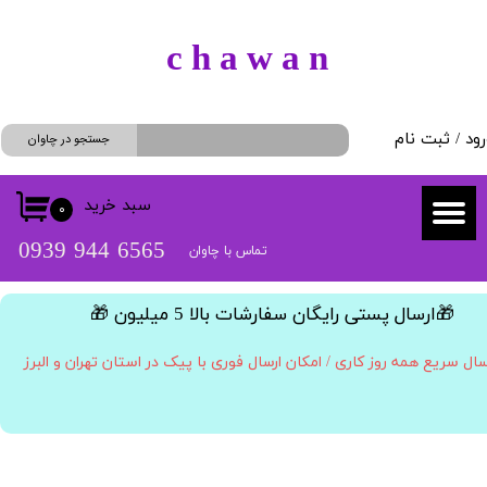
حساب کاربری من
​c h a w a n
تغییر گذر واژه
رود
/
ثبت نام
سفارشات
جستجو در چاوان
خروج از حساب کاربری
سبد خرید
۰
​​6565 944 0939
تماس با چاوان
​🎁ارسال پستی رایگان سفارشات بالا 5 میلیون 🎁​​​​​​​
سال سریع همه روز کاری / امکان ارسال فوری با پیک در استان تهران و البرز