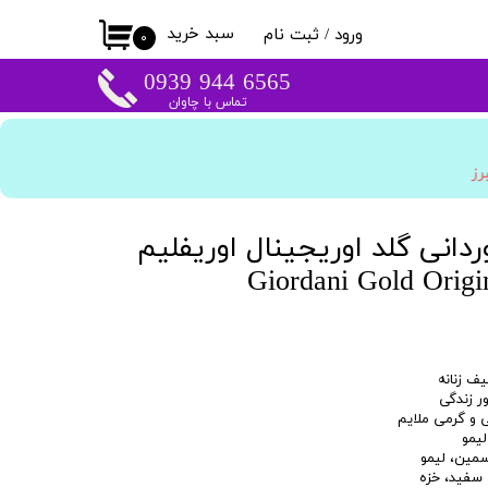
سبد خرید
ورود
/
ثبت نام
۰
حساب کاربری من
​​6565 944 0939
تماس با چاوان
تغییر گذر واژه
سفارشات
برز
خروج از حساب
کاربری
ردانی گلد اوریجینال اوریفلیم
Giordani Gold Origi
ف زنانه
ر زندگی
ی و گرمی ملایم
لیمو
سمین، لیمو
 سفید، خزه