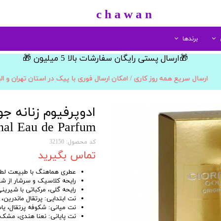
​c h a w a n
برندها
​🎁ارسال پستی رایگان سفارشات بالا 5 میلیون 🎁​​​​​​​
لب
نوع
الارو
مراقبت بدن
مو
سینره
مراقبت پا
اسپری خوشبو کننده
پرفیوم
رژ لب جامد
بهداشتی بانوان
زنانه
کرم پا
رنگ مو
ارسال سریع همه روز کاری / امکان ارسال فوری با پیک در استان تهران و ال
ادوپرفیوم
شامپو بدن
رژ لب مایع
مردانه
ابزار مراقبت پا
اسپری و موس مو
مداد لب
ادوتویلت
صابون شستشو
مردانه/زنانه
حالت دهنده مو
ادوپرفیوم زنانه جو
ادوکلن
لوسیون بدن
بالم و نرم کننده لب
اکسیدان
کودک و نوجوان
nal Eau de Parfum
کد محصول: 32150
تماس بگیرید
عطری هماهنگ با طبیعت لطی
رایحه کلاسیک و سرشار از شو
رایحه گلی، مرکباتی با شیرین
نت ابتدایی: پرتقال ماندرین، 
نت میانی: شکوفه پرتقال، یا
نت پایانی: نعنا هندی، مشک