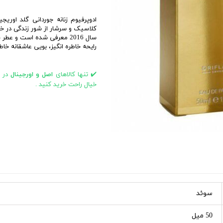
ابزار و تجهیزات اصلاح
بهداشت جنسی
ادوپرفیوم زنانه جوردانی گلد اوری
افتر شیو
کلاسیک و سرشار از شور زندگی در خ
تیغ و یدک اصلاح
سال 2016 معرفی شده است و عطر
رایحه خاطره انگیز، بویی عاشقانه خا
ژل و فوم اصلاح
مراقبت بعد از مو زدایی
✔️ تنها کالاهای
اصل و اورجینال
در
اسپری و نوار موبر
خیال راحت خرید کنید .
کرم و پودر موبر
سوئد
50 میل