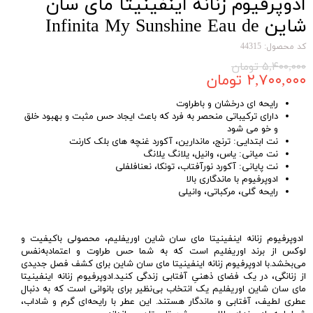
ادوپرفیوم زنانه اینفینیتا مای سان
شاین Infinita My Sunshine Eau de
Parfum
کد محصول: 44315
۵,۴۰۰,۰۰۰ تومان
۲,۷۰۰,۰۰۰ تومان
رایحه ای درخشان و باطراوت
دارای ترکیباتی منحصر به فرد که باعث ایجاد حس مثبت و بهبود خلق
و خو می شود
نت ابتدایی: ترنج، ماندارین، آکورد غنچه های بلک کارنت
نت میانی: یاس، وانیل، یلانگ یلانگ
نت پایانی: آکورد نورآفتاب، تونکا، نعنافلفلی
ادوپرفیوم با ماندگاری بالا
رایحه گلی، مرکباتی، وانیلی
ادوپرفیوم زنانه اینفینیتا مای سان شاین اوریفلیم، محصولی باکیفیت و
لوکس از برند اوریفلیم است که به شما حس طراوت و اعتمادبه‌نفس
می‌بخشد.با ادوپرفیوم زنانه اینفینیتا مای سان شاین برای کشف فصل جدیدی
از زنانگی، در یک فضای ذهنیِ آفتابی زندگی کنید.ادوپرفیوم زنانه اینفینیتا
مای سان شاین اوریفلیم یک انتخاب بی‌نظیر برای بانوانی است که به دنبال
عطری لطیف، آفتابی و ماندگار هستند. این عطر با رایحه‌ای گرم و شاداب،