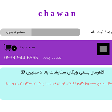
حساب کاربری من
​c h a w a n
تغییر گذر واژه
رود
/
ثبت نام
سفارشات
جستجو در چاوان
خروج از حساب کاربری
سبد خرید
۰
​​6565 944 0939
تماس با چاوان
​🎁ارسال پستی رایگان سفارشات بالا 5 میلیون 🎁​​​​​​​
سال سریع همه روز کاری / امکان ارسال فوری با پیک در استان تهران و البرز