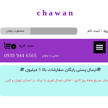
حساب کاربری من
​c h a w a n
تغییر گذر واژه
رود
/
ثبت نام
سفارشات
جستجو در چاوان
خروج از حساب کاربری
سبد خرید
۰
​​6565 944 0939
تماس با چاوان
​🎁ارسال پستی رایگان سفارشات بالا 5 میلیون 🎁​​​​​​​
سال سریع همه روز کاری / امکان ارسال فوری با پیک در استان تهران و البرز