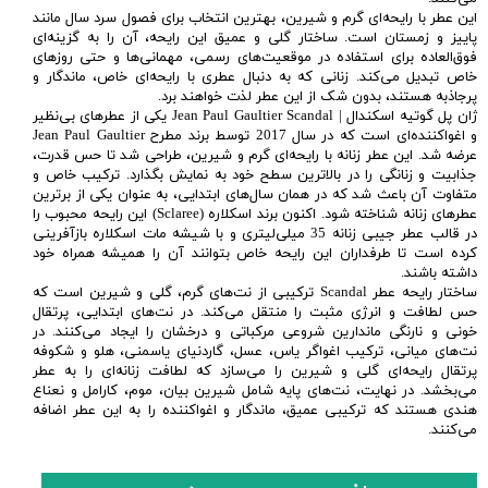
این عطر با رایحه‌ای گرم و شیرین، بهترین انتخاب برای فصول سرد سال مانند
پاییز و زمستان است. ساختار گلی و عمیق این رایحه، آن را به گزینه‌ای
فوق‌العاده برای استفاده در موقعیت‌های رسمی، مهمانی‌ها و حتی روزهای
خاص تبدیل می‌کند. زنانی که به دنبال عطری با رایحه‌ای خاص، ماندگار و
پرجاذبه هستند، بدون شک از این عطر لذت خواهند برد.
ژان پل گوتیه اسکندال | Jean Paul Gaultier Scandal یکی از عطرهای بی‌نظیر
و اغواکننده‌ای است که در سال 2017 توسط برند مطرح Jean Paul Gaultier
عرضه شد. این عطر زنانه با رایحه‌ای گرم و شیرین، طراحی شد تا حس قدرت،
جذابیت و زنانگی را در بالاترین سطح خود به نمایش بگذارد. ترکیب خاص و
متفاوت آن باعث شد که در همان سال‌های ابتدایی، به عنوان یکی از برترین
عطرهای زنانه شناخته شود. اکنون برند اسکلاره (Sclaree) این رایحه محبوب را
در قالب عطر جیبی زنانه 35 میلی‌لیتری و با شیشه مات اسکلاره بازآفرینی
کرده است تا طرفداران این رایحه خاص بتوانند آن را همیشه همراه خود
داشته باشند.
ساختار رایحه عطر Scandal ترکیبی از نت‌های گرم، گلی و شیرین است که
حس لطافت و انرژی مثبت را منتقل می‌کند. در نت‌های ابتدایی، پرتقال
خونی و نارنگی ماندارین شروعی مرکباتی و درخشان را ایجاد می‌کنند. در
نت‌های میانی، ترکیب اغواگر یاس، عسل، گاردنیای یاسمنی، هلو و شکوفه
پرتقال رایحه‌ای گلی و شیرین را می‌سازد که لطافت زنانه‌ای را به عطر
می‌بخشد. در نهایت، نت‌های پایه شامل شیرین بیان، موم، کارامل و نعناع
هندی هستند که ترکیبی عمیق، ماندگار و اغواکننده را به این عطر اضافه
می‌کنند.