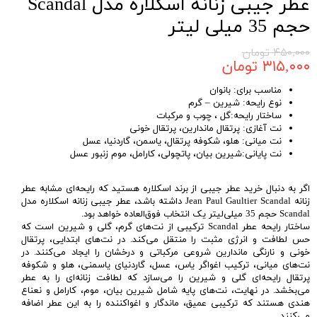
عطر جیبی زنانه اسکلاره مدل Scandal
حجم 35 میلی لیتر
۴۵۰,۰۰۰ تومان
۳۱۵,۰۰۰ تومان
مناسب برای: بانوان
نوع رایحه: شیرین – گرم
ساختار رایحه:گل ، چوب و مرکبات
نت آغازی: ‏‏پرتقال ماندارین، پرتقال خونی
نت میانی: هلو، شکوفه پرتقال، یاسمن، گاردنیا، عسل
نت پایانی:شیرین بیان، پاتچولی، کارامل، موم زنبور عسل
اگر به دنبال خرید عطر جیبی از برند اسکلاره هستید که رایحه‌ای مشابه عطر
زنانه Jean Paul Gaultier Scandal داشته باشد، عطر جیبی زنانه اسکلاره مدل
Scandal حجم 35 میلی‌لیتر یک انتخاب فوق‌العاده خواهد بود.
ساختار رایحه عطر Scandal ترکیبی از نت‌های گرم، گلی و شیرین است که
حس لطافت و انرژی مثبت را منتقل می‌کند. در نت‌های ابتدایی، پرتقال
خونی و نارنگی ماندارین شروعی مرکباتی و درخشان را ایجاد می‌کنند. در
نت‌های میانی، ترکیب اغواگر یاس، عسل، گاردنیای یاسمنی، هلو و شکوفه
پرتقال رایحه‌ای گلی و شیرین را می‌سازد که لطافت زنانه‌ای را به عطر
می‌بخشد. در نهایت، نت‌های پایه شامل شیرین بیان، موم، کارامل و نعناع
هندی هستند که ترکیبی عمیق، ماندگار و اغواکننده را به این عطر اضافه
می‌کنند.